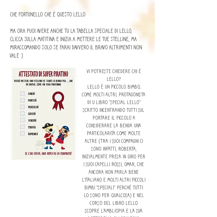
Che fortunello che è questo Lello
Ma ora puoi avere anche tu la tabella speciale di Lello,
clicca sulla matitina e inizia a mettere le tue stelline, ma
miraccomando solo se farai davvero il bravo altrimenti non
vale :)
vi potreste chiedere chi è
lello?
lello è un piccolo bimbo,
come molti altri, protagonista
di u libro "special lello"
scritto incentrando tutti sul
portare il piccolo a
considerare la benda una
particolarità come molte
altre (tra i suoi compagni ci
sono infatti, Roberta,
inizialmente presa in giro per
i suoi capelli rossi, omar, che
ancora non parla bene
l'italiano e molti altri piccoli
bimbi "speciali" perché tutti
lo sono per qualcosa) e nel
corso del libro lello
scopre l'ambliopia e la sua